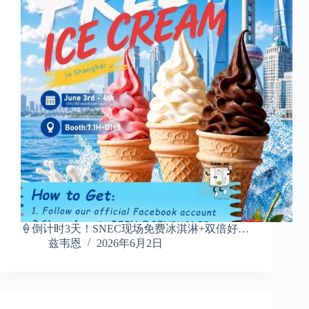
🍦倒计时3天！SNEC现场免费冰淇淋+双倍好…
兹韦恩
2026年6月2日