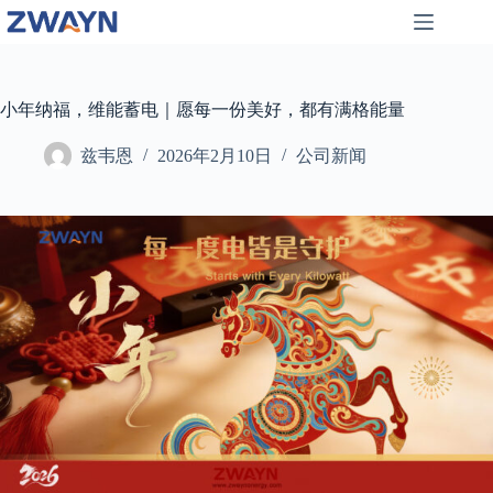
跳
至
内
容
小年纳福，维能蓄电｜愿每一份美好，都有满格能量
兹韦恩
2026年2月10日
公司新闻