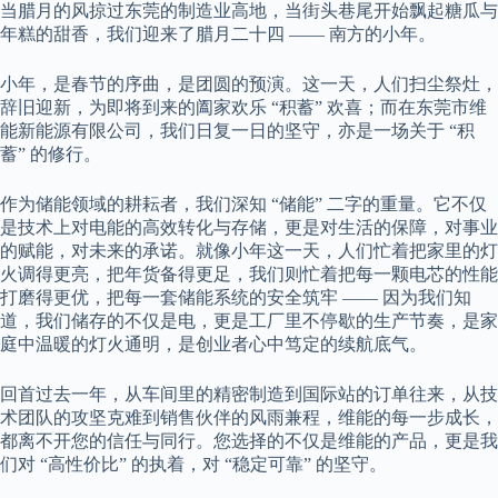
当腊月的风掠过东莞的制造业高地，当街头巷尾开始飘起糖瓜与
年糕的甜香，我们迎来了腊月二十四 —— 南方的小年。
小年，是春节的序曲，是团圆的预演。这一天，人们扫尘祭灶，
辞旧迎新，为即将到来的阖家欢乐 “积蓄” 欢喜；而在东莞市维
能新能源有限公司，我们日复一日的坚守，亦是一场关于 “积
蓄” 的修行。
作为储能领域的耕耘者，我们深知 “储能” 二字的重量。它不仅
是技术上对电能的高效转化与存储，更是对生活的保障，对事业
的赋能，对未来的承诺。就像小年这一天，人们忙着把家里的灯
火调得更亮，把年货备得更足，我们则忙着把每一颗电芯的性能
打磨得更优，把每一套储能系统的安全筑牢 —— 因为我们知
道，我们储存的不仅是电，更是工厂里不停歇的生产节奏，是家
庭中温暖的灯火通明，是创业者心中笃定的续航底气。
回首过去一年，从车间里的精密制造到国际站的订单往来，从技
术团队的攻坚克难到销售伙伴的风雨兼程，维能的每一步成长，
都离不开您的信任与同行。您选择的不仅是维能的产品，更是我
们对 “高性价比” 的执着，对 “稳定可靠” 的坚守。